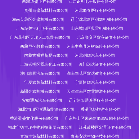
西藏华盛证券有限公司
江西识相电子股份有限公司
贵州百盛新材料有限公司
河北能春医疗有限公司
湖南芙蓉区金盛机械有限公司
辽宁沈北新区创辉机械有限公司
广东韶关宝利电子有限公司
山东城阳区典雷机械有限公司
广东花都区天瑞人工智能有限公司
北京顺义区鑫兴证券有限公司
西藏尼亿教育有限公司
河南中牟县河树保险有限公司
内蒙古祺祥贸易有限公司
河北创辉汽车有限公司
上海崇明区霖玮化工有限公司
澳门远达证券有限公司
澳门志腾汽车有限公司
湖南雨花区鑫达教育有限公司
宁夏鑫辉新材料有限公司
宁夏恒辉汽车有限公司
新疆金鑫机械有限公司
天津津南区杰霄旅游有限公司
安徽通东汽车有限公司
辽宁朝阳爱映医疗有限公司
湖北洪山区恒通新能源有限公司
香港飞扬旅游有限公司
香港盈盛文化股份有限公司
广东坪山区未来新能源集团有限公司
福建宁德丰瑞生物科技集团有限公司
江苏鼓楼区宏景证券有限公司
青海丰策新材料有限公司
青海安达生物科技有限公司