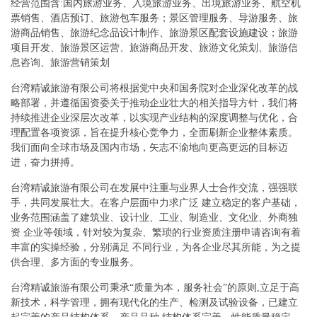
经营范围含:国内旅游业务、入境旅游业务、出境旅游业务、航空机
票销售、酒店预订、旅游包车服务；景区管理服务、导游服务、旅
游商品销售、旅游纪念品设计制作、旅游景区配套设施建设；旅游
项目开发、旅游景区运营、旅游商品开发、旅游文化策划、旅游信
息咨询、旅游营销策划
台湾精诚旅游有限公司将根据党中央和国务院对企业深化改革的战
略部署，并遵循国资委关于推动企业壮大的相关指导方针，我们将
持续推进企业深层次改革，以实现产业结构的深度调整与优化，合
理配置各项资源，旨在提升核心竞争力，全面刷新企业整体素质。
我们面向全球市场及国内市场，矢志不渝地向更高更远的目标迈
进，奋力拼搏。
台湾精诚旅游有限公司在发展中注重与业界人士合作交流，强强联
手，共同发展壮大。在客户层面中力求广泛 建立稳定的客户基础，
业务范围涵盖了建筑业、设计业、工业、制造业、文化业、外商独
资 企业等领域，针对较为复杂、繁琐的行业资质注册申请咨询有着
丰富的实操经验，分别满足 不同行业，为各企业尽其所能，为之提
供合理、多方面的专业服务。
台湾精诚旅游有限公司秉承“质量为本，服务社会”的原则,立足于高
新技术，科学管理，拥有现代化的生产、检测及试验设备，已建立